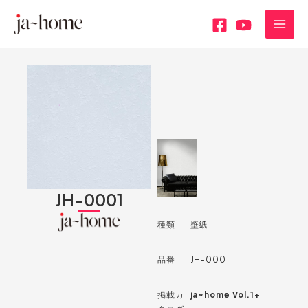
内
MAI
容
MEN
を
ス
キ
ッ
プ
JH-0001
種類
壁紙
品番
JH-0001
掲載カ
ja~home Vol.1+