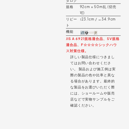
タログ
規格
92cm × 50m乱 (切売
可)
リピー
↕︎23.1cm / ↔︎34.9cm
ト
機能
JIS A 6921規格適合品、SV規格
適合品、F☆☆☆☆シックハウ
ス対策仕様。
詳しい製品仕様につきまし
てはお問い合わせくださ
い。 製品および施工例は実
際の製品の色や比率と異な
る場合があります。最終的
な製品をお選びいただく際
には、ショールームや販売
店などで実物サンプルをご
確認ください。