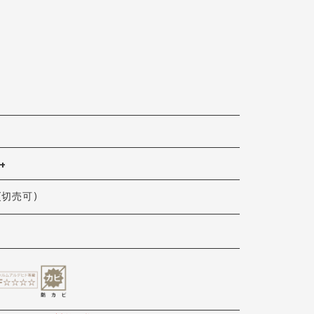
1+
 (切売可)