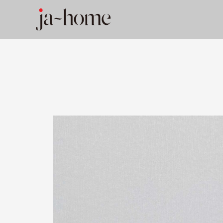
内
容
を
ス
キ
ッ
プ