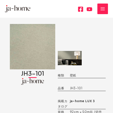
内
MAI
容
MEN
を
ス
キ
ッ
プ
JH3-101
種類
壁紙
品番
JH3-101
掲載カ
ja~home LUX 3
タログ
規格
92cm × 50m乱 (切売