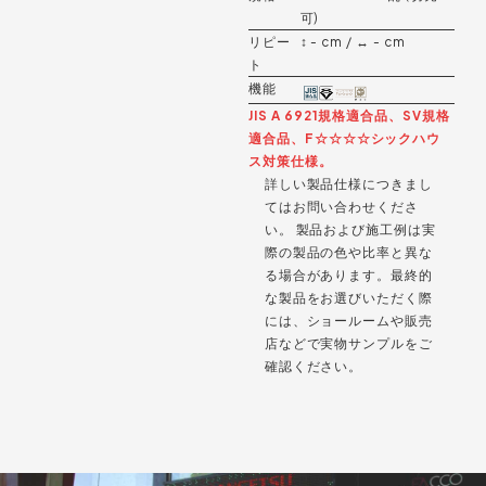
可)
リピー
↕︎ - cm / ↔︎ - cm
ト
機能
JIS A 6921規格適合品、SV規格
適合品、F☆☆☆☆シックハウ
ス対策仕様。
詳しい製品仕様につきまし
てはお問い合わせくださ
い。 製品および施工例は実
際の製品の色や比率と異な
る場合があります。最終的
な製品をお選びいただく際
には、ショールームや販売
店などで実物サンプルをご
確認ください。