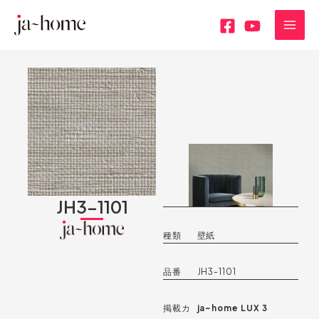
内
MAI
容
MEN
を
ス
キ
ッ
プ
JH3-1101
種類
壁紙
品番
JH3-1101
掲載カ
ja~home LUX 3