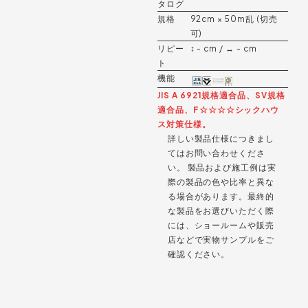
タログ
規格
92cm × 50m乱 (切売
可)
リピー
↕︎ - cm / ↔︎ - cm
ト
機能
JIS A 6921規格適合品、SV規格
適合品、F☆☆☆☆シックハウ
ス対策仕様。
詳しい製品仕様につきまし
てはお問い合わせくださ
い。 製品および施工例は実
際の製品の色や比率と異な
る場合があります。最終的
な製品をお選びいただく際
には、ショールームや販売
店などで実物サンプルをご
確認ください。