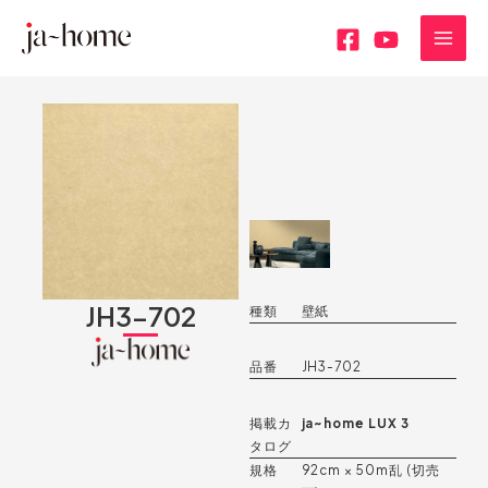
内
MAI
容
MEN
を
ス
キ
ッ
プ
JH3-702
種類
壁紙
品番
JH3-702
掲載カ
ja~home LUX 3
タログ
規格
92cm × 50m乱 (切売