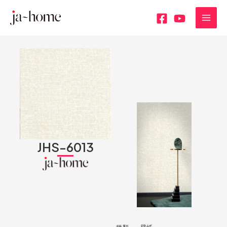
内
MAI
容
MEN
を
ス
キ
ッ
プ
JHS-6013