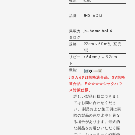
種類
壁紙
品番
JHS-6013
掲載カ
ja~home Vol.6
タログ
規格
92cm × 50m乱 (切売
可)
リピー
↕︎ 64cm / ↔︎ 92cm
ト
機能
JIS A 6921規格適合品、SV規格
適合品、F☆☆☆☆シックハウ
ス対策仕様。
詳しい製品仕様につきまし
てはお問い合わせくださ
い。 製品および施工例は実
際の製品の色や比率と異な
る場合があります。最終的
な製品をお選びいただく際
には、ショールームや販売