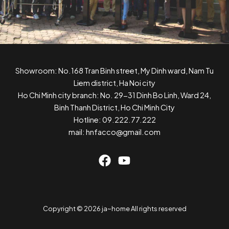
Showroom: No.168 Tran Binh street, My Dinh ward, Nam Tu
Liem district, Ha Noi city
Ho Chi Minh city branch: No. 29-31 Dinh Bo Linh, Ward 24,
Binh Thanh District, Ho Chi Minh City
Hotline: 09.222.77.222
mail: hnfacco@gmail.com
Copyright © 2026 ja~home All rights reserved