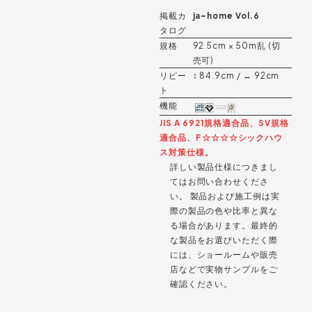
掲載カ
ja~home Vol.6
タログ
規格
92.5cm × 50m乱 (切
売可)
リピー
↕︎ 84.9cm / ↔︎ 92cm
ト
機能
JIS A 6921規格適合品、SV規格
適合品、F☆☆☆☆シックハウ
ス対策仕様。
詳しい製品仕様につきまし
てはお問い合わせくださ
い。 製品および施工例は実
際の製品の色や比率と異な
る場合があります。最終的
な製品をお選びいただく際
には、ショールームや販売
店などで実物サンプルをご
確認ください。