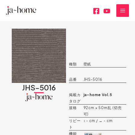
内
MAI
容
MEN
を
ス
キ
ッ
プ
種類
壁紙
品番
JHS-5016
JHS-5016
掲載カ
ja~home Vol.5
タログ
規格
92cm × 50m乱 (切売
可)
リピー
↕︎ - cm / ↔︎ - cm
ト
機能