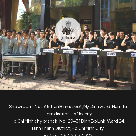
Showroom: No.168 Tran Binh street, My Dinh ward, Nam Tu
Liem district, Ha Noi city
Ho Chi Minh city branch: No. 29-31 Dinh Bo Linh, Ward 24,
Binh Thanh District, Ho Chi Minh City
Hotline: 09.222.77.222