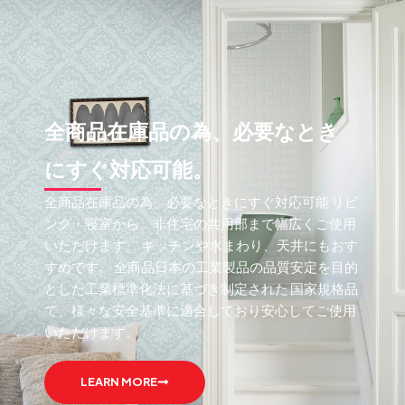
全商品在庫品の為、必要なとき
にすぐ対応可能。
全商品在庫品の為、必要なときにすぐ対応可能 リビ
ング・寝室から、非住宅の共用部まで幅広くご使用
いただけます。 キッチンや水まわり、天井にもおす
すめです。 全商品日本の工業製品の品質安定を目的
とした工業標準化法に基づき制定された 国家規格品
で、様々な安全基準に適合しており安心してご使用
いただけます。
LEARN MORE