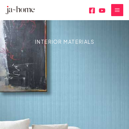
内
MAI
容
MEN
を
ス
キ
ッ
INTERIOR MATERIALS
プ