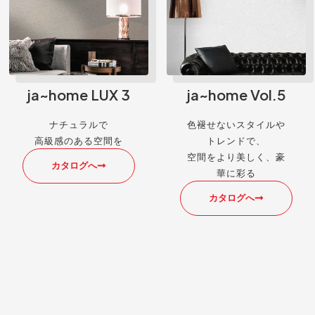
ja~home LUX 3
ja~home Vol.5
ナチュラルで
色褪せないスタイルや
高級感のある空間を
トレンドで、
空間をより美しく、豪
カタログへ
華に彩る
カタログへ